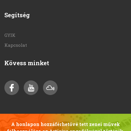
Segítség
GYIK
Kapcsolat
Kövess minket
A honlapon hozzáférhetővé tett zenei művek