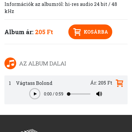
Információk az albumról: hi-res audio 24 bit / 48
kHz
Album ár:
205 Ft
KOSÁRBA
AZ ALBUM DALAI
Ár: 205 Ft
1
Vágtass Bolond
0:00
/
0:59
Play