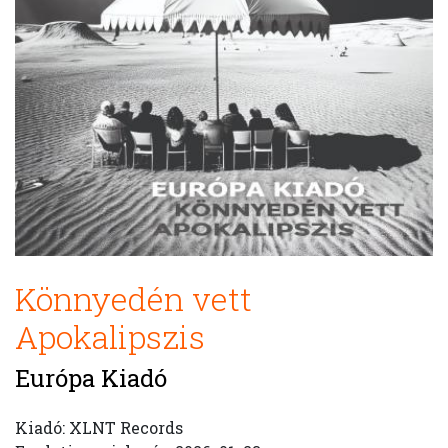
Könnyedén vett
Apokalipszis
Európa Kiadó
Kiadó: XLNT Records