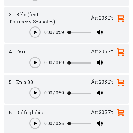
3
Béla (feat.
Ár: 205 Ft
Thuróczy Szabolcs)
0:00
/
0:59
Play
Ár: 205 Ft
4
Feri
0:00
/
0:59
Play
Ár: 205 Ft
5
Én a 99
0:00
/
0:59
Play
Ár: 205 Ft
6
Dalfoglalás
0:00
/
0:35
Play