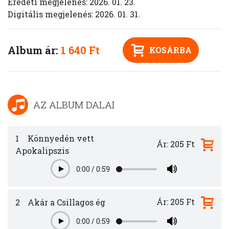
Eredeti megjelenés: 2026. 01. 23.
Digitális megjelenés: 2026. 01. 31.
Album ár:
1 640 Ft
KOSÁRBA
AZ ALBUM DALAI
1
Könnyedén vett
Ár: 205 Ft
Apokalipszis
0:00
/
0:59
Play
Ár: 205 Ft
2
Akár a Csillagos ég
0:00
/
0:59
Play