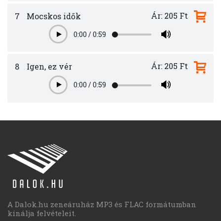
Ár: 205 Ft
7
Mocskos idők
0:00
/
0:59
Play
Ár: 205 Ft
8
Igen, ez vér
0:00
/
0:59
Play
A Dalok.hu zeneáruház MP3 és FLAC formátumban
kínálja felvételeit.