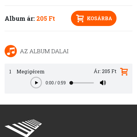
Album ár:
205 Ft
KOSÁRBA
AZ ALBUM DALAI
Ár: 205 Ft
1
Megígérem
0:00
/
0:59
Play