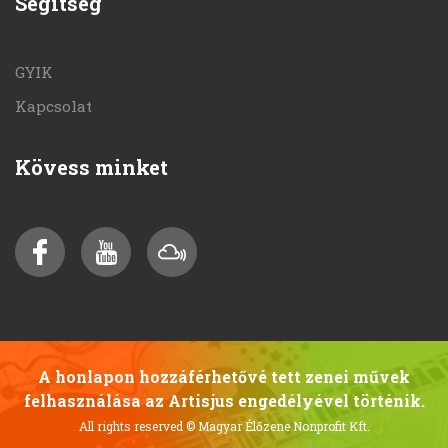
Segítség
GYIK
Kapcsolat
Kövess minket
A honlapon hozzáférhetővé tett zenei művek
felhasználása az Artisjus engedélyével történik.
All rights reserved
© Magyar Élőzene Nonprofit Kft.