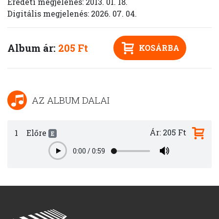
Eredeti megjelenés: 2013. 01. 18.
Digitális megjelenés: 2026. 07. 04.
Album ár:
205 Ft
KOSÁRBA
AZ ALBUM DALAI
Ár: 205 Ft
1
Előre
E
0:00
/
0:59
Play