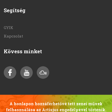
Segítség
GYIK
Kapcsolat
Kövess minket
A honlapon hozzáférhetővé tett zenei művek
felhasználása az Artisjus engedélyével történik.