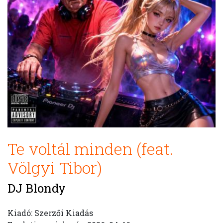
Te voltál minden (feat.
Völgyi Tibor)
DJ Blondy
Kiadó: Szerzői Kiadás