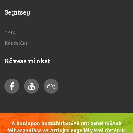
Segítség
GYIK
Kapcsolat
Kövess minket
A honlapon hozzáférhetővé tett zenei művek
felhasználása az Artisjus engedélyével történik.