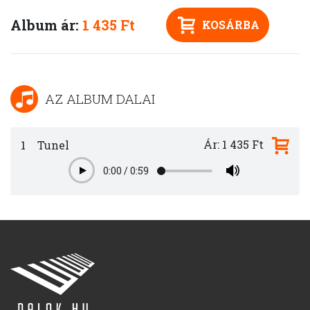
Album ár:
1 435 Ft
KOSÁRBA
AZ ALBUM DALAI
Ár: 1 435 Ft
1
Tunel
0:00
/
0:59
Play