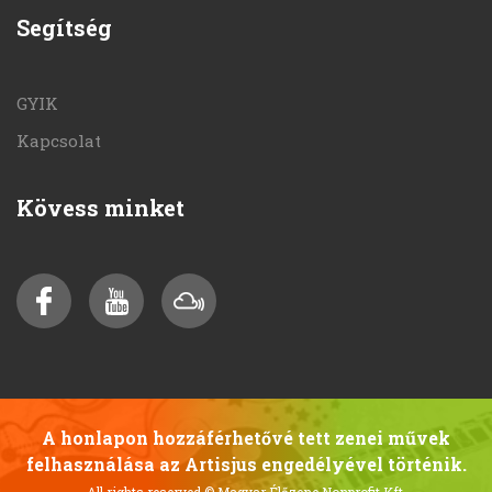
Segítség
GYIK
Kapcsolat
Kövess minket
A honlapon hozzáférhetővé tett zenei művek
felhasználása az Artisjus engedélyével történik.