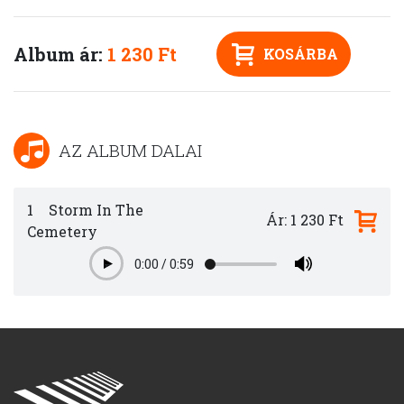
Album ár:
1 230 Ft
KOSÁRBA
AZ ALBUM DALAI
1
Storm In The
Ár: 1 230 Ft
Cemetery
0:00
/
0:59
Play