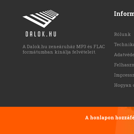
Infor
Rólunk
Technika
A Dalok.hu zeneáruház MP3 és FLAC
formátumban kínálja felvételeit.
Adatvéd
Felhaszn
Impress
Hogyan 
A honlapon hozzáfér