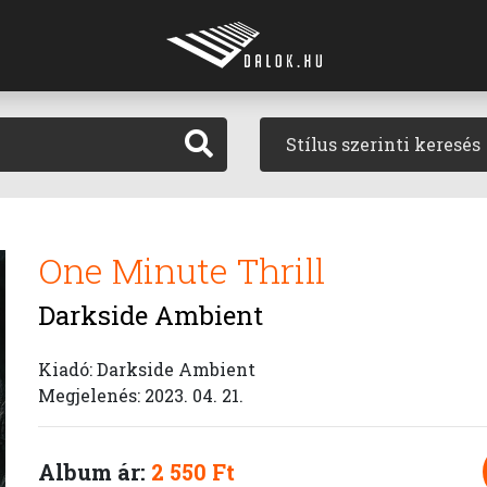
Stílus szerinti keresés
One Minute Thrill
Darkside Ambient
Kiadó: Darkside Ambient
Megjelenés: 2023. 04. 21.
Album ár:
2 550 Ft