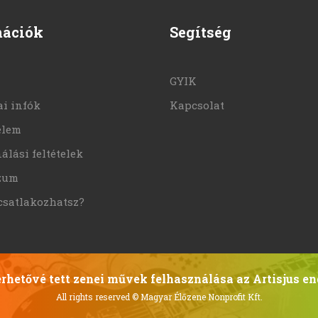
mációk
Segítség
GYIK
i infók
Kapcsolat
elem
álási feltételek
zum
csatlakozhatsz?
hetővé tett zenei művek felhasználása az Artisjus en
All rights reserved
© Magyar Élőzene Nonprofit Kft.