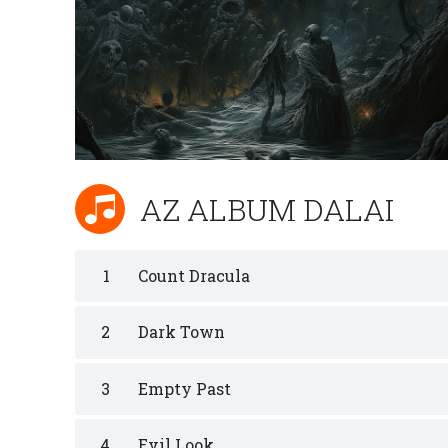
AZ ALBUM DALAI
1
Count Dracula
2
Dark Town
3
Empty Past
4
Evil Look