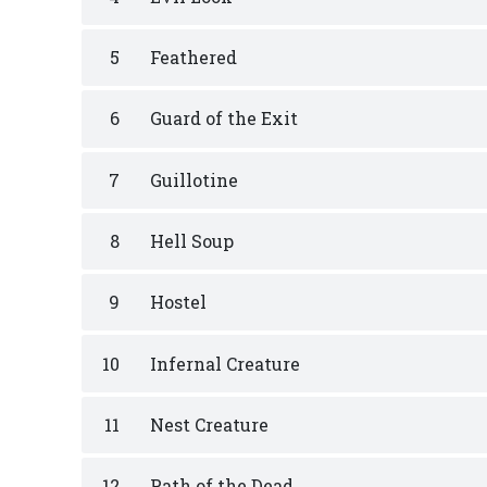
5
Feathered
6
Guard of the Exit
7
Guillotine
8
Hell Soup
9
Hostel
10
Infernal Creature
11
Nest Creature
12
Path of the Dead