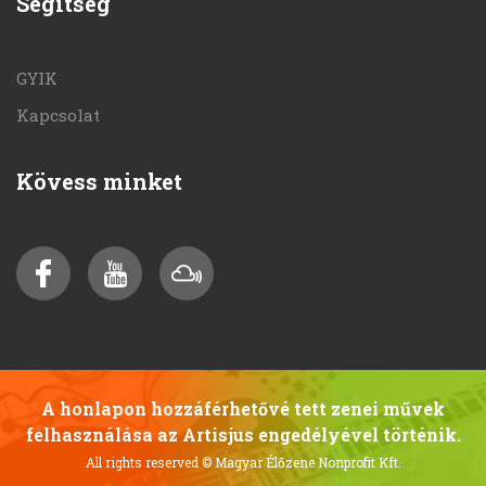
Segítség
GYIK
Kapcsolat
Kövess minket
A honlapon hozzáférhetővé tett zenei művek
felhasználása az Artisjus engedélyével történik.
All rights reserved
© Magyar Élőzene Nonprofit Kft.