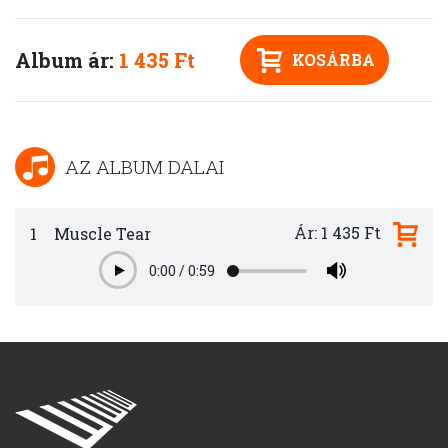
Album ár:
1 435 Ft
KOSÁRBA
AZ ALBUM DALAI
Ár: 1 435 Ft
1
Muscle Tear
0:00
/
0:59
Play