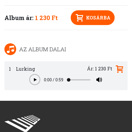
Album ár:
1 230 Ft
KOSÁRBA
AZ ALBUM DALAI
Ár: 1 230 Ft
1
Lurking
0:00
/
0:59
Play