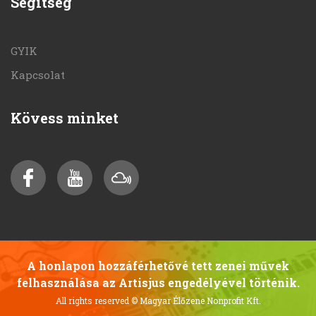
Segítség
GYIK
Kapcsolat
Kövess minket
A honlapon hozzáférhetővé tett zenei művek
felhasználása az Artisjus engedélyével történik.
All rights reserved
© Magyar Élőzene Nonprofit Kft.