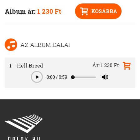
Album ár:
1 230 Ft
KOSÁRBA
AZ ALBUM DALAI
Ár: 1 230 Ft
1
Hell Breed
0:00
/
0:59
Play