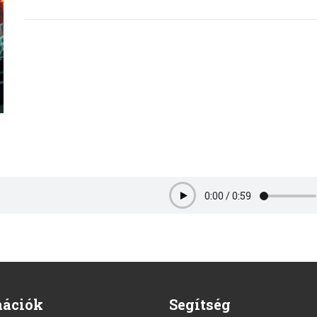
0:00
/
0:59
Play
mációk
Segítség