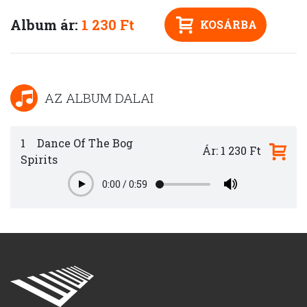
Album ár:
1 230 Ft
KOSÁRBA
AZ ALBUM DALAI
1
Dance Of The Bog
Ár: 1 230 Ft
Spirits
0:00
/
0:59
Play