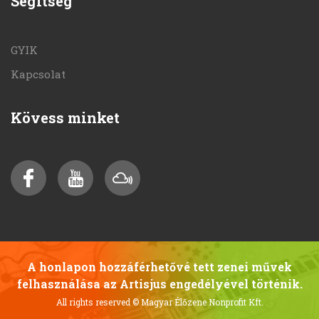
Segítség
GYIK
Kapcsolat
Kövess minket
A honlapon hozzáférhetővé tett zenei művek
felhasználása az Artisjus engedélyével történik.
All rights reserved
© Magyar Élőzene Nonprofit Kft.