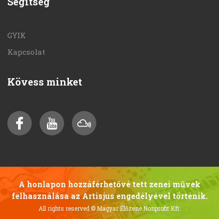
Segítség
GYIK
Kapcsolat
Kövess minket
A honlapon hozzáférhetővé tett zenei művek
felhasználása az Artisjus engedélyével történik.
All rights reserved
© Magyar Élőzene Nonprofit Kft.