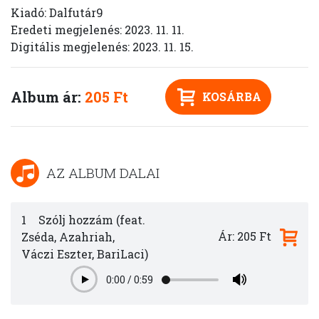
Kiadó: Dalfutár9
Eredeti megjelenés: 2023. 11. 11.
Digitális megjelenés: 2023. 11. 15.
Album ár:
205 Ft
KOSÁRBA
AZ ALBUM DALAI
1
Szólj hozzám (feat.
Ár: 205 Ft
Zséda, Azahriah,
Váczi Eszter, BariLaci)
0:00
/
0:59
Play