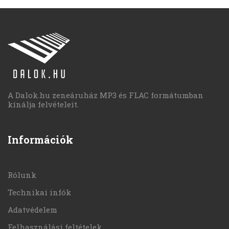
A Dalok.hu zeneáruház MP3 és FLAC formátumban
kínálja felvételeit.
Információk
Rólunk
Technikai infók
Adatvédelem
Felhasználási feltételek