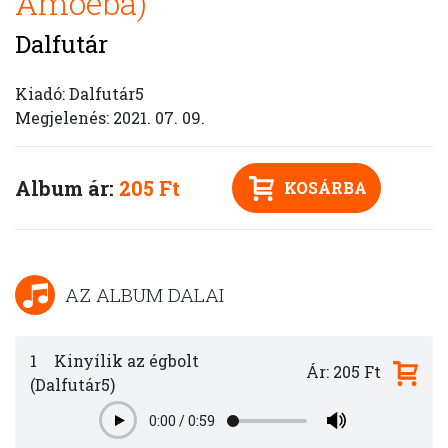
Amoeba)
Dalfutár
Kiadó: Dalfutár5
Megjelenés: 2021. 07. 09.
Album ár:
205 Ft
KOSÁRBA
AZ ALBUM DALAI
1
Kinyílik az égbolt
Ár: 205 Ft
(Dalfutár5)
0:00
/
0:59
Play