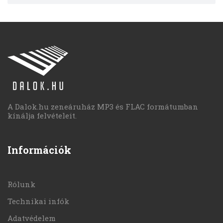
A Dalok.hu zeneáruház MP3 és FLAC formátumban
kínálja felvételeit.
Információk
Rólunk
Technikai infók
Adatvédelem