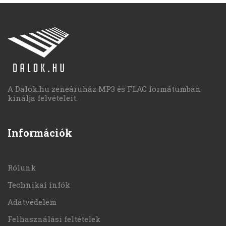
A Dalok.hu zeneáruház MP3 és FLAC formátumban
kínálja felvételeit.
Információk
Rólunk
Technikai infók
Adatvédelem
Felhasználási feltételek