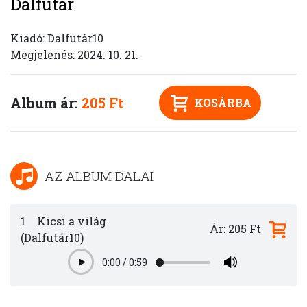
Dalfutár
Kiadó: Dalfutár10
Megjelenés: 2024. 10. 21.
Album ár:
205 Ft
KOSÁRBA
AZ ALBUM DALAI
1
Kicsi a világ
Ár: 205 Ft
(Dalfutár10)
0:00
/
0:59
Play