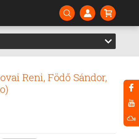
rsovai Reni, Födő Sándor,
o)