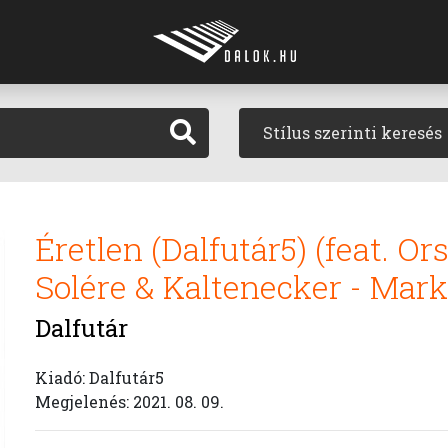
Stílus szerinti keresés
Éretlen (Dalfutár5) (feat. O
Solére & Kaltenecker - Mark
Dalfutár
Kiadó: Dalfutár5
Megjelenés: 2021. 08. 09.