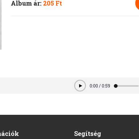
Album ár:
205 Ft
0:00
/
0:59
Play
mációk
Segítség