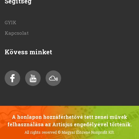
Segítség
GYIK
Kapcsolat
Kövess minket
A honlapon hozzáférhetővé tett zenei művek
felhasználása az Artisjus engedélyével történik.
All rights reserved
© Magyar Élőzene Nonprofit Kft.