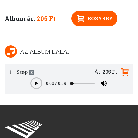
Album ár:
205 Ft
KOSÁRBA
AZ ALBUM DALAI
Ár: 205 Ft
1
Støp
E
0:00
/
0:59
Play