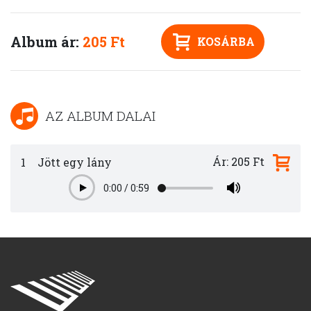
Album ár:
205 Ft
KOSÁRBA
AZ ALBUM DALAI
Ár: 205 Ft
1
Jött egy lány
0:00
/
0:59
Play