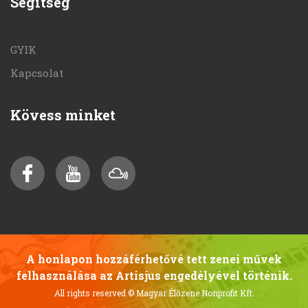
Segítség
GYIK
Kapcsolat
Kövess minket
A honlapon hozzáférhetővé tett zenei művek
felhasználása az Artisjus engedélyével történik.
All rights reserved
© Magyar Élőzene Nonprofit Kft.