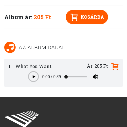
Album ár:
205 Ft
KOSÁRBA
AZ ALBUM DALAI
Ár: 205 Ft
1
What You Want
0:00
/
0:59
Play