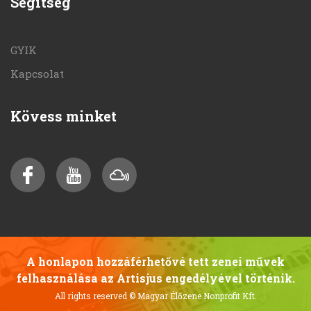
Segítség
GYIK
Kapcsolat
Kövess minket
A honlapon hozzáférhetővé tett zenei művek
felhasználása az Artisjus engedélyével történik.
All rights reserved
© Magyar Élőzene Nonprofit Kft.