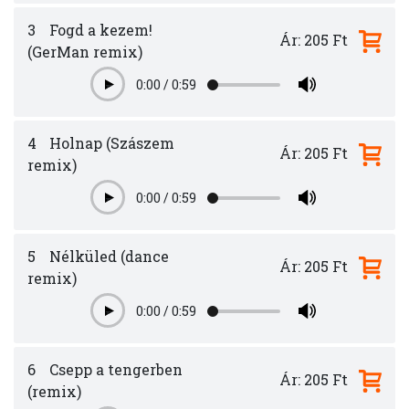
3
Fogd a kezem!
Ár: 205 Ft
(GerMan remix)
0:00
/
0:59
Play
4
Holnap (Szászem
Ár: 205 Ft
remix)
0:00
/
0:59
Play
5
Nélküled (dance
Ár: 205 Ft
remix)
0:00
/
0:59
Play
6
Csepp a tengerben
Ár: 205 Ft
(remix)