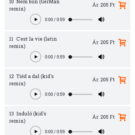
10
Nem bűn (GerMan
Ár: 205 Ft
remix)
0:00
/
0:59
Play
11
C'est la vie (latin
Ár: 205 Ft
remix)
0:00
/
0:59
Play
12
Tiéd a dal (kid's
Ár: 205 Ft
remix)
0:00
/
0:59
Play
13
Induló (kid's
Ár: 205 Ft
remix)
0:00
/
0:59
Play