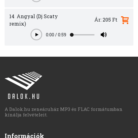
14
Angyal (Dj Scaty
Ár: 205 Ft
remix)
0:00
/
0:59
Play
A Dalok.hu zeneáruház MP3 és FLAC formátumban
kínálja felvételeit.
Információk