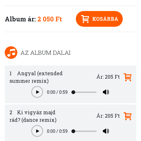
Album ár:
2 050 Ft
KOSÁRBA
AZ ALBUM DALAI
1
Angyal (extended
Ár: 205 Ft
summer remix)
0:00
/
0:59
Play
2
Ki vigyáz majd
Ár: 205 Ft
rád? (dance remix)
0:00
/
0:59
Play