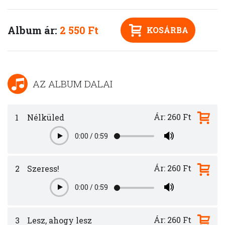
Album ár:
2 550 Ft
KOSÁRBA
AZ ALBUM DALAI
Ár: 260 Ft
1
Nélküled
0:00
/
0:59
Play
Ár: 260 Ft
2
Szeress!
0:00
/
0:59
Play
Ár: 260 Ft
3
Lesz, ahogy lesz