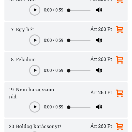
0:00
/
0:59
Play
Ár: 260 Ft
17
Egy hét
0:00
/
0:59
Play
Ár: 260 Ft
18
Feladom
0:00
/
0:59
Play
19
Nem haragszom
Ár: 260 Ft
rád
0:00
/
0:59
Play
Ár: 260 Ft
20
Boldog karácsonyt!