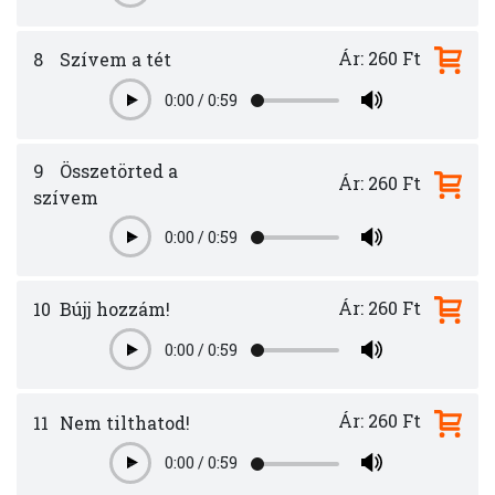
Ár: 260 Ft
8
Szívem a tét
0:00
/
0:59
Play
9
Összetörted a
Ár: 260 Ft
szívem
0:00
/
0:59
Play
Ár: 260 Ft
10
Bújj hozzám!
0:00
/
0:59
Play
Ár: 260 Ft
11
Nem tilthatod!
0:00
/
0:59
Play