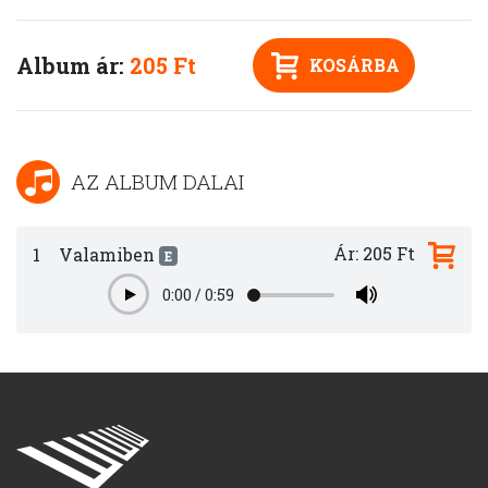
Album ár:
205 Ft
KOSÁRBA
AZ ALBUM DALAI
Ár: 205 Ft
1
Valamiben
E
0:00
/
0:59
Play