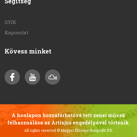
Segítség
GYIK
Kapcsolat
Kövess minket
A honlapon hozzáférhetővé tett zenei művek
felhasználása az Artisjus engedélyével történik.
All rights reserved
© Magyar Élőzene Nonprofit Kft.