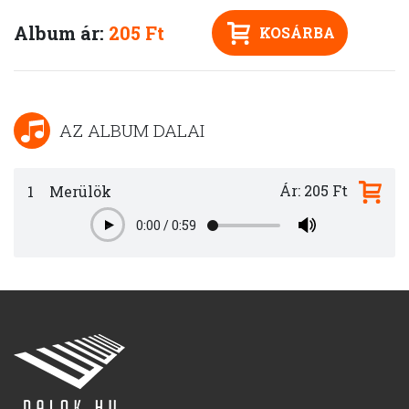
Album ár:
205 Ft
KOSÁRBA
AZ ALBUM DALAI
Ár: 205 Ft
1
Merülök
0:00
/
0:59
Play