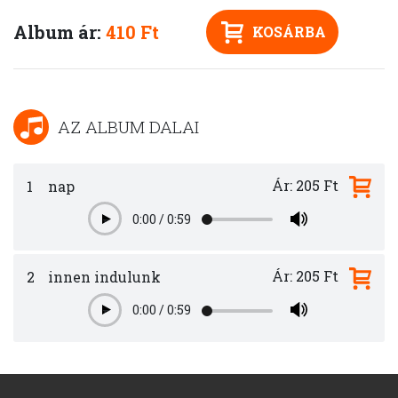
Album ár:
410 Ft
KOSÁRBA
AZ ALBUM DALAI
Ár: 205 Ft
1
nap
0:00
/
0:59
Play
Ár: 205 Ft
2
innen indulunk
0:00
/
0:59
Play