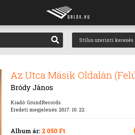
Stílus szerinti keresés
Az Utca Másik Oldalán (Felú
Bródy János
Kiadó: GrundRecords
Eredeti megjelenés: 2017. 10. 22.
Album ár:
2 050 Ft