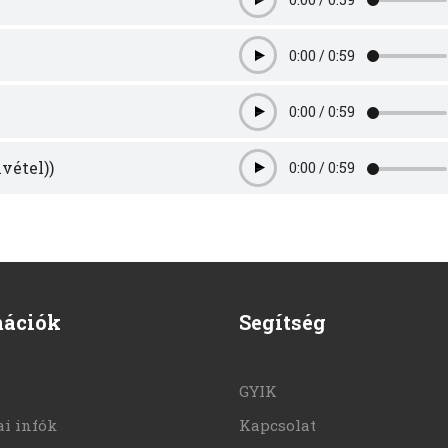
Play
0:00
/
0:59
Play
0:00
/
0:59
Play
vétel))
0:00
/
0:59
Play
mációk
Segítség
GYIK
i infók
Kapcsolat