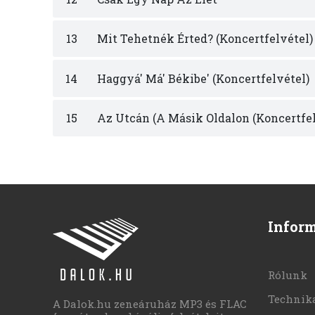
13
Mit Tehetnék Érted? (Koncertfelvétel)
14
Haggyá' Má' Békibe' (Koncertfelvétel)
15
Az Utcán (A Másik Oldalon (Koncertfel
Infor
Rólunk
Technika
A Dalok.hu zeneáruház MP3 és FLAC