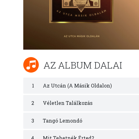
AZ ALBUM DALAI
1
Az Utcán (A Másik Oldalon)
2
Véletlen Találkozás
3
Tangó Lemondó
4
Mit Tehetnék Érted?