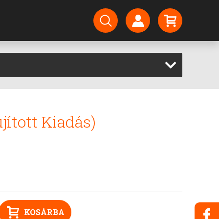
jított Kiadás)
KOSÁRBA