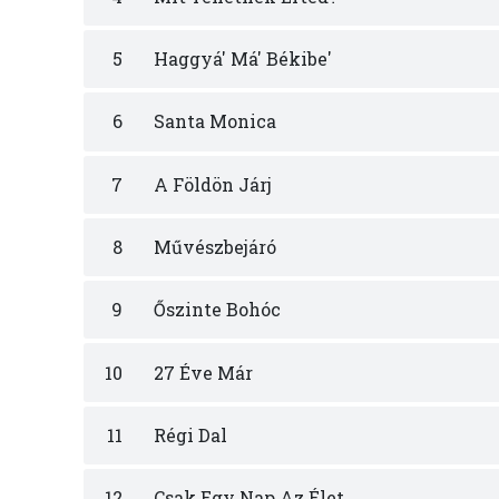
5
Haggyá' Má' Békibe'
6
Santa Monica
7
A Földön Járj
8
Művészbejáró
9
Őszinte Bohóc
10
27 Éve Már
11
Régi Dal
12
Csak Egy Nap Az Élet