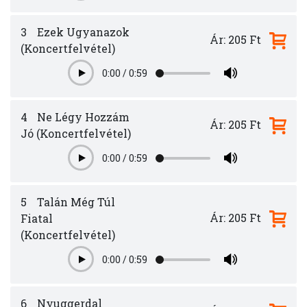
3
Ezek Ugyanazok
Ár: 205 Ft
(Koncertfelvétel)
0:00
/
0:59
Play
4
Ne Légy Hozzám
Ár: 205 Ft
Jó (Koncertfelvétel)
0:00
/
0:59
Play
5
Talán Még Túl
Ár: 205 Ft
Fiatal
(Koncertfelvétel)
0:00
/
0:59
Play
6
Nyuggerdal