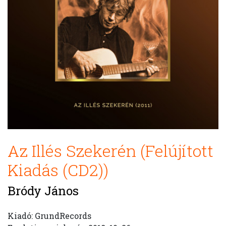
Az Illés Szekerén (Felújított
Kiadás (CD2))
Bródy János
Kiadó: GrundRecords