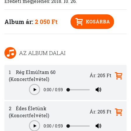
Eredeti megjelenés: 2018. 10. 26.
Album ár:
2 050 Ft
KOSÁRBA
AZ ALBUM DALAI
1
Rég Elmúltam 60
Ár: 205 Ft
(Koncertfelvétel)
0:00
/
0:59
Play
2
Édes Életünk
Ár: 205 Ft
(Koncertfelvétel)
0:00
/
0:59
Play