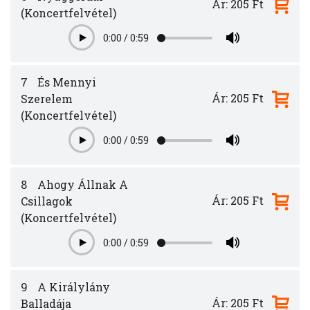
Ár: 205 Ft
(Koncertfelvétel)
0:00
/
0:59
Play
7
És Mennyi
Ár: 205 Ft
Szerelem
(Koncertfelvétel)
0:00
/
0:59
Play
8
Ahogy Állnak A
Ár: 205 Ft
Csillagok
(Koncertfelvétel)
0:00
/
0:59
Play
9
A Királylány
Ár: 205 Ft
Balladája