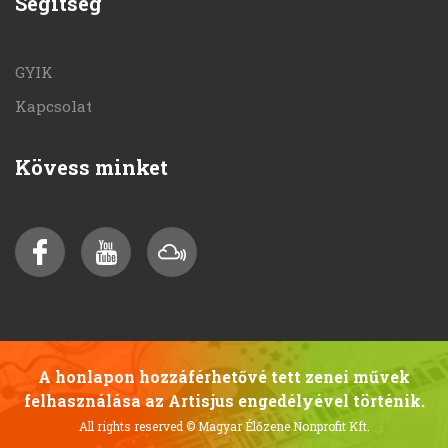
Segítség
GYIK
Kapcsolat
Kövess minket
A honlapon hozzáférhetővé tett zenei művek
felhasználása az Artisjus engedélyével történik.
All rights reserved
© Magyar Élőzene Nonprofit Kft.