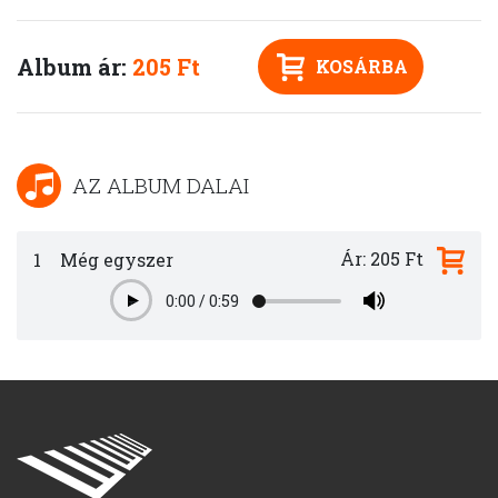
Album ár:
205 Ft
KOSÁRBA
AZ ALBUM DALAI
Ár: 205 Ft
1
Még egyszer
0:00
/
0:59
Play