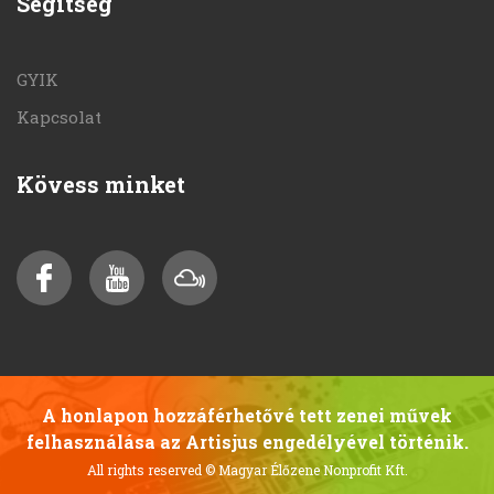
Segítség
GYIK
Kapcsolat
Kövess minket
A honlapon hozzáférhetővé tett zenei művek
felhasználása az Artisjus engedélyével történik.
All rights reserved
© Magyar Élőzene Nonprofit Kft.