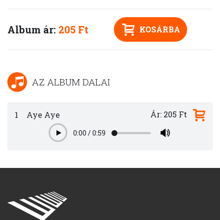
Album ár:
205 Ft
KOSÁRBA
AZ ALBUM DALAI
Ár: 205 Ft
1
Aye Aye
0:00
/
0:59
Play