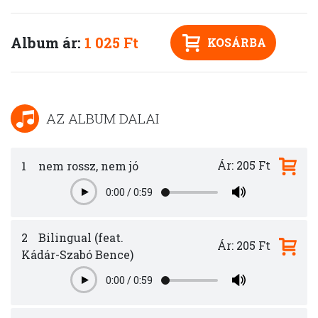
Album ár:
1 025 Ft
KOSÁRBA
AZ ALBUM DALAI
Ár: 205 Ft
1
nem rossz, nem jó
0:00
/
0:59
Play
2
Bilingual (feat.
Ár: 205 Ft
Kádár-Szabó Bence)
0:00
/
0:59
Play