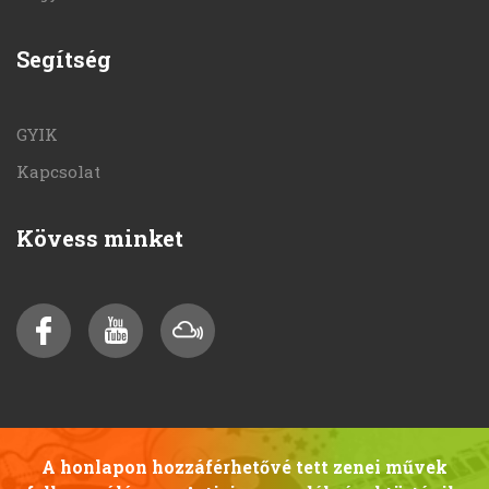
Segítség
GYIK
Kapcsolat
Kövess minket
A honlapon hozzáférhetővé tett zenei művek