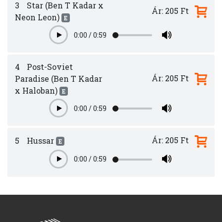
3
Star (Ben T Kadar x
Ár: 205 Ft
Neon Leon)
E
0:00
/
0:59
Play
4
Post-Soviet
Ár: 205 Ft
Paradise (Ben T Kadar
x Haloban)
E
0:00
/
0:59
Play
Ár: 205 Ft
5
Hussar
E
0:00
/
0:59
Play