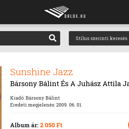
Stílus szerinti keresés
Sunshine Jazz
Bársony Bálint És A Juhász Attila J
Kiadó: Bársony Bálint
Eredeti megjelenés: 2009. 06. 01.
Album ár:
2 050 Ft