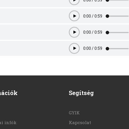
Play
0:00
/
0:59
Play
0:00
/
0:59
Play
0:00
/
0:59
Play
mációk
Segítség
GYIK
i infók
Kapcsolat