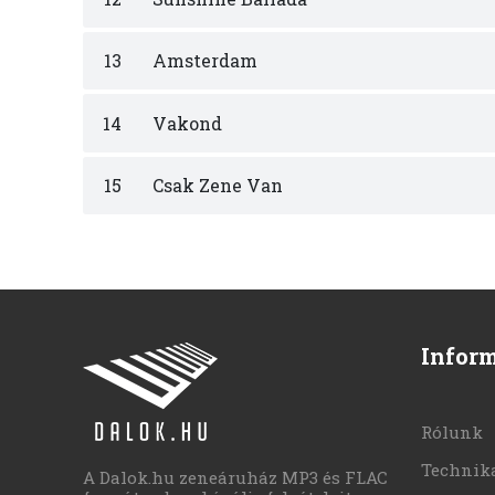
13
Amsterdam
14
Vakond
15
Csak Zene Van
Infor
Rólunk
Technika
A Dalok.hu zeneáruház MP3 és FLAC