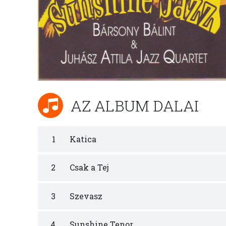
AZ ALBUM DALAI
1
Katica
2
Csak a Tej
3
Szevasz
4
Sunshine Tenor