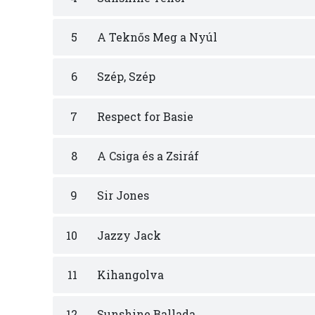
5
A Teknős Meg a Nyúl
6
Szép, Szép
7
Respect for Basie
8
A Csiga és a Zsiráf
9
Sir Jones
10
Jazzy Jack
11
Kihangolva
12
Sunshine Ballada