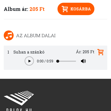
Album ár:
205 Ft
KOSÁRBA
AZ ALBUM DALAI
Ár: 205 Ft
1
Suhan a szánkó
0:00
/
0:59
Play