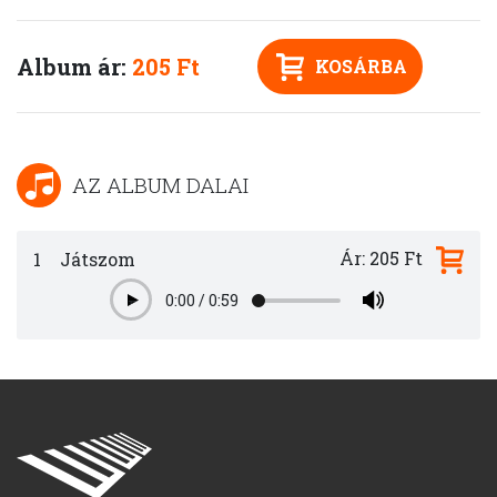
Album ár:
205 Ft
KOSÁRBA
AZ ALBUM DALAI
Ár: 205 Ft
1
Játszom
0:00
/
0:59
Play