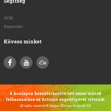
Segítség
GYIK
Kapcsolat
Kövess minket
A honlapon hozzáférhetővé tett zenei művek
felhasználása az Artisjus engedélyével történik.
All rights reserved
© Magyar Élőzene Nonprofit Kft.