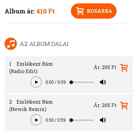
Album ár:
410 Ft
KOSÁRBA
AZ ALBUM DALAI
1
Emlékezz Rám
Ár: 205 Ft
(Radio Edit)
0:00
/
0:59
Play
2
Emlékezz Rám
Ár: 205 Ft
(Newik Remix)
0:00
/
0:59
Play