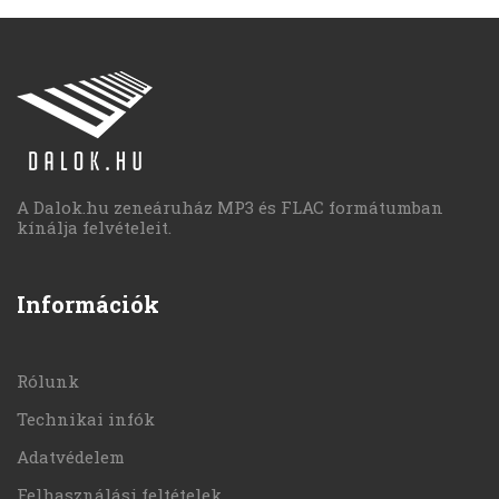
A Dalok.hu zeneáruház MP3 és FLAC formátumban
kínálja felvételeit.
Információk
Rólunk
Technikai infók
Adatvédelem
Felhasználási feltételek