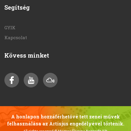
Segítség
GYIK
Kapcsolat
Kövess minket
A honlapon hozzáférhetővé tett zenei művek
felhasználása az Artisjus engedélyével történik.