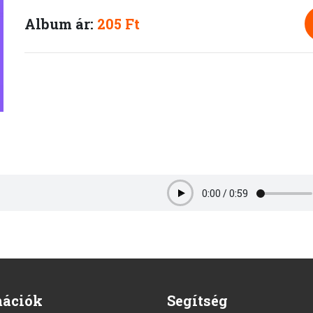
Album ár:
205 Ft
0:00
/
0:59
Play
mációk
Segítség