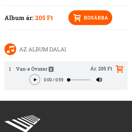
Album ár:
205 Ft
KOSÁRBA
AZ ALBUM DALAI
Ár: 205 Ft
1
Van-e Óvszer
E
0:00
/
0:59
Play