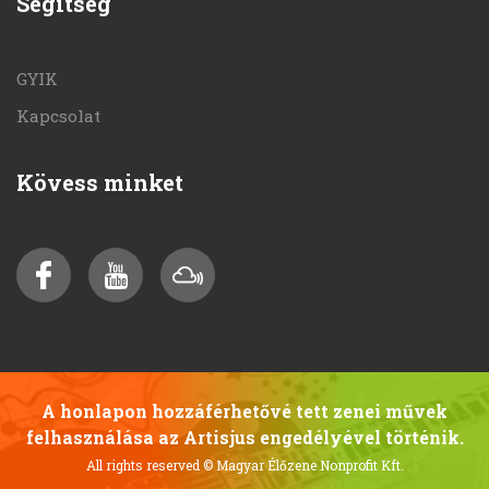
Segítség
GYIK
Kapcsolat
Kövess minket
A honlapon hozzáférhetővé tett zenei művek
felhasználása az Artisjus engedélyével történik.
All rights reserved
© Magyar Élőzene Nonprofit Kft.