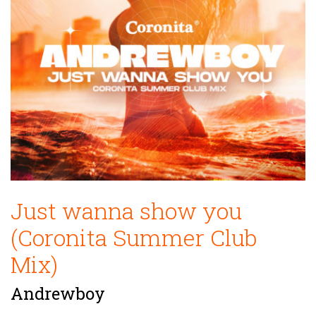
Just wanna show you
(Coronita Summer Club
Mix)
Andrewboy