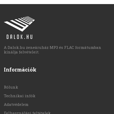
A Dalok.hu zeneáruház MP3 és FLAC formátumban
kínálja felvételeit.
Információk
Rólunk
Technikai infók
Adatvédelem
Felhasználási feltételek