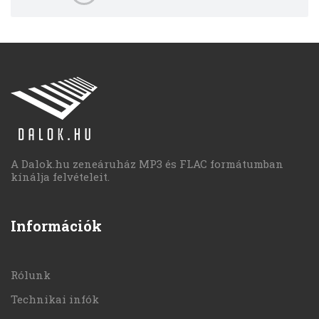
A Dalok.hu zeneáruház MP3 és FLAC formátumban
kínálja felvételeit.
Információk
Rólunk
Technikai infók