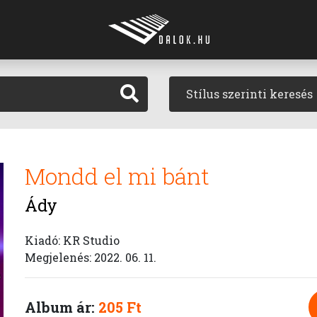
Stílus szerinti keresés
Mondd el mi bánt
Ády
Kiadó: KR Studio
Megjelenés: 2022. 06. 11.
Album ár:
205 Ft