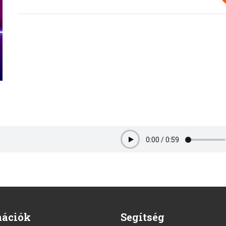
0:00
/
0:59
Play
mációk
Segítség