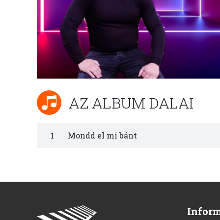
AZ ALBUM DALAI
1
Mondd el mi bánt
Infor